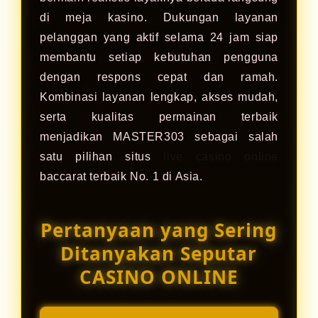
di meja kasino. Dukungan layanan
pelanggan yang aktif selama 24 jam siap
membantu setiap kebutuhan pengguna
dengan respons cepat dan ramah.
Kombinasi layanan lengkap, akses mudah,
serta kualitas permainan terbaik
menjadikan MASTER303 sebagai salah
satu pilihan situs
live casino online
baccarat terbaik No. 1 di Asia.
Pertanyaan yang Sering
Ditanyakan Seputar
CASINO ONLINE