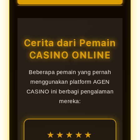
memiliki banyak pilihan permainan
proses login, transaksi, dan aktivitas
Banyak pemain memilih MASTER303
live casino.
bermain sehingga pemain dapat
karena menyediakan Live Baccarat
menikmati permainan dengan lebih
dari Pragmatic Play dengan dealer
nyaman.
profesional, kualitas siaran HD, akses
Cerita dari Pemain
24 jam, transaksi cepat, serta
CASINO ONLINE
layanan pelanggan yang siap
membantu kapan saja.
Beberapa pemain yang pernah
menggunakan platform AGEN
CASINO ini berbagi pengalaman
mereka:
★★★★★