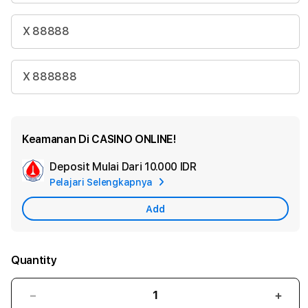
X 88888
X 888888
Keamanan Di CASINO ONLINE!
Deposit Mulai Dari
10.000 IDR
Add
Pelajari Selengkapnya
Apple
Care
Add
Quantity
Decrease
Incr