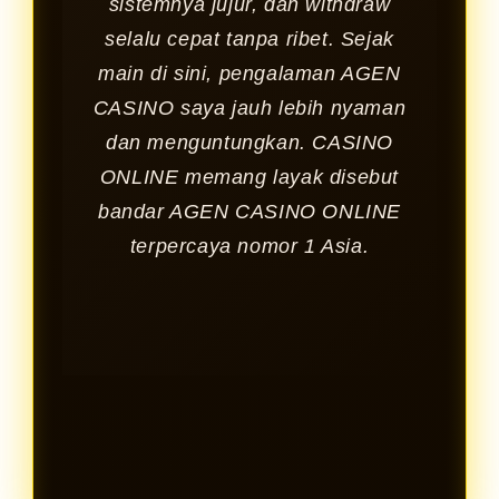
sistemnya jujur, dan withdraw
selalu cepat tanpa ribet. Sejak
main di sini, pengalaman AGEN
CASINO saya jauh lebih nyaman
dan menguntungkan. CASINO
ONLINE memang layak disebut
bandar AGEN CASINO ONLINE
terpercaya nomor 1 Asia.