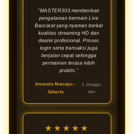
"MASTER303 memberikan
pengalaman bermain Live
Baccarat yang nyaman berkat
kualitas streaming HD dan
dealer profesional. Proses
login serta transaksi juga
berjalan cepat sehingga
permainan terasa lebih
praktis."
Amanda Manopo -
1 minggu
Jakarta
lalu
★★★★★