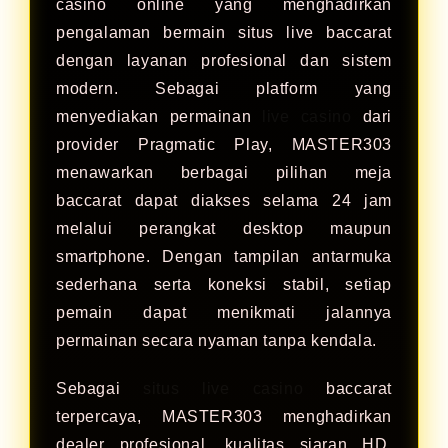
casino online yang menghadirkan
pengalaman bermain situs live baccarat
dengan layanan profesional dan sistem
modern. Sebagai platform yang
menyediakan permainan
live casino
dari
provider Pragmatic Play, MASTER303
menawarkan berbagai pilihan meja
baccarat dapat diakses selama 24 jam
melalui perangkat desktop maupun
smartphone. Dengan tampilan antarmuka
sederhana serta koneksi stabil, setiap
pemain dapat menikmati jalannya
permainan secara nyaman tanpa kendala.
Sebagai
situs live casino
baccarat
terpercaya, MASTER303 menghadirkan
dealer profesional, kualitas siaran HD,