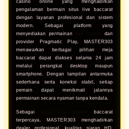
casino online yang menghadirkan
pengalaman bermain situs live baccarat
dengan layanan profesional dan sistem
modern. Sebagai platform yang
menyediakan permainan
live casino
dari
provider Pragmatic Play, MASTER303
menawarkan berbagai pilihan meja
baccarat dapat diakses selama 24 jam
melalui perangkat desktop maupun
smartphone. Dengan tampilan antarmuka
sederhana serta koneksi stabil, setiap
pemain dapat menikmati jalannya
permainan secara nyaman tanpa kendala.
Sebagai
situs live casino
baccarat
terpercaya, MASTER303 menghadirkan
dealer profesional, kualitas siaran HD,