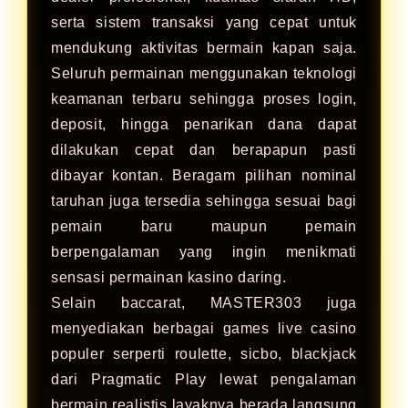
serta sistem transaksi yang cepat untuk
mendukung aktivitas bermain kapan saja.
Seluruh permainan menggunakan teknologi
keamanan terbaru sehingga proses login,
deposit, hingga penarikan dana dapat
dilakukan cepat dan berapapun pasti
dibayar kontan. Beragam pilihan nominal
taruhan juga tersedia sehingga sesuai bagi
pemain baru maupun pemain
berpengalaman yang ingin menikmati
sensasi permainan kasino daring.
Selain baccarat, MASTER303 juga
menyediakan berbagai games live casino
populer serperti roulette, sicbo, blackjack
dari Pragmatic Play lewat pengalaman
bermain realistis layaknya berada langsung