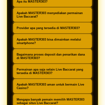
Apa itu MASTER303?
MASTER303 adalah bandar agen
Apakah MASTER303 menyediakan permainan
casino online yang menyediakan
Live Baccarat?
permainan live casino dari Pragmatic
Ya. MASTER303 menghadirkan
Provider apa yang tersedia di MASTER303?
Play, termasuk live baccarat,
berbagai meja Live Baccarat dengan
roulette, blackjack, dan sicbo dengan
MASTER303 bekerja sama dengan
dealer profesional, kualitas
Apakah MASTER303 bisa dimainkan melalui
akses 24 jam.
Pragmatic Play yang dikenal
smartphone?
streaming HD, serta sistem
menghadirkan permainan live casino
permainan yang stabil agar
Bisa. Seluruh permainan di
Bagaimana proses deposit dan penarikan dana
berkualitas tinggi dengan teknologi
pengalaman bermain terasa lebih
MASTER303 dapat diakses melalui
di MASTER303?
modern dan tampilan profesional.
realistis.
smartphone, tablet, maupun desktop
MASTER303 menyediakan sistem
Permainan apa saja selain Live Baccarat yang
tanpa perlu instalasi aplikasi
transaksi yang cepat sehingga
tersedia di MASTER303?
tambahan.
proses deposit maupun penarikan
Selain Live Baccarat, MASTER303 juga
Apakah MASTER303 aman untuk bermain Live
dana dapat dilakukan dengan mudah
menyediakan Live Roulette, Live
Casino?
sesuai prosedur yang berlaku.
Blackjack, dan Live Sic Bo dari
MASTER303 menggunakan sistem
Mengapa banyak pemain memilih MASTER303
Pragmatic Play sehingga pemain
keamanan modern untuk melindungi
sebagai situs Live Baccarat?