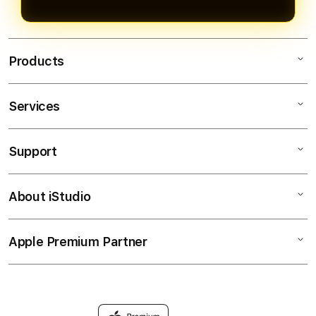
Products
Services
CASINO ONLINE
AGEN CASINO
Support
AppleCare+
LIVE CASINO ONLINE
Corporate
LIVE CASINO
About iStudio
My Account
AGEN CASINO
SITUS CASINO
Collection & Delivery
Elush Service Provider
SITUS LIVE CASINO
Apple Premium Partner
About Us
Returns & Exchanges
Financing Options
TOTO
Find an iStudio near you
Contact Us
Trade-in
CASINO
Why Shop at iStudio
FAQ
Traveller’s Reservation