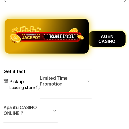
quantity
quant
for
for
MASTER303
MAS
>>
>>
Bandar
Band
Agen
Agen
AGEN
Casino
Casi
CASINO
Online
Onlin
Situs
Situs
Live
Live
Baccarat
Bacc
Terbaik
Terb
Get it fast
No.
No.
Limited Time
Pickup
1
1
Promotion
Asia
Asia
Loading store
Apa itu CASINO
ONLINE ?