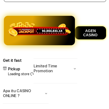
quantity
quant
for
for
MASTER303
MAS
>>
>>
Bandar
Band
Agen
Agen
AGEN
Casino
Casi
CASINO
Online
Onlin
Situs
Situs
Live
Live
Baccarat
Bacc
Terbaik
Terb
Get it fast
No.
No.
Limited Time
Pickup
1
1
Promotion
Asia
Asia
Loading store
Apa itu CASINO
ONLINE ?