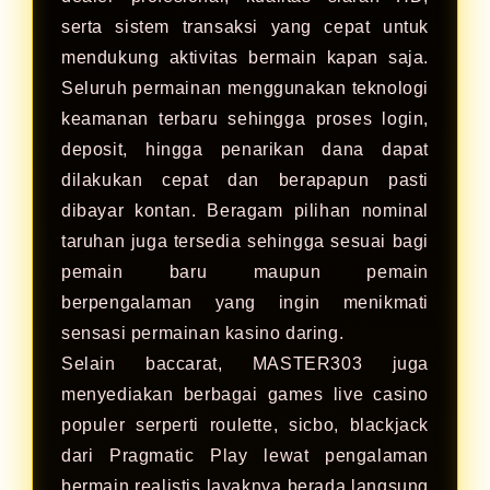
serta sistem transaksi yang cepat untuk
mendukung aktivitas bermain kapan saja.
Seluruh permainan menggunakan teknologi
keamanan terbaru sehingga proses login,
deposit, hingga penarikan dana dapat
dilakukan cepat dan berapapun pasti
dibayar kontan. Beragam pilihan nominal
taruhan juga tersedia sehingga sesuai bagi
pemain baru maupun pemain
berpengalaman yang ingin menikmati
sensasi permainan kasino daring.
Selain baccarat, MASTER303 juga
menyediakan berbagai games live casino
populer serperti roulette, sicbo, blackjack
dari Pragmatic Play lewat pengalaman
bermain realistis layaknya berada langsung