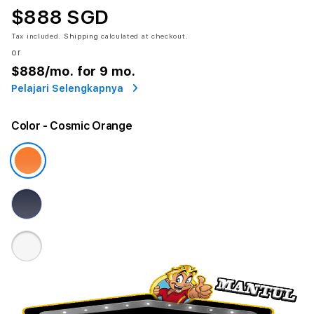
$888 SGD
Tax included.
Shipping
calculated at checkout.
or
$888
/mo. for 9 mo.
Pelajari Selengkapnya
Color
- Cosmic Orange