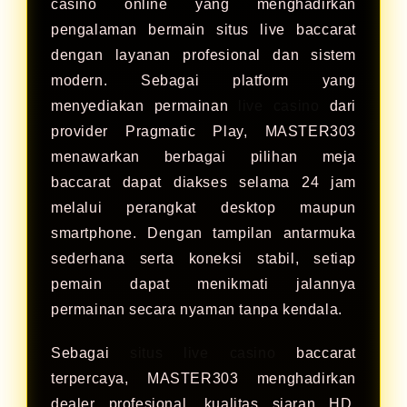
casino online yang menghadirkan
pengalaman bermain situs live baccarat
dengan layanan profesional dan sistem
modern. Sebagai platform yang
menyediakan permainan
live casino
dari
provider Pragmatic Play, MASTER303
menawarkan berbagai pilihan meja
baccarat dapat diakses selama 24 jam
melalui perangkat desktop maupun
smartphone. Dengan tampilan antarmuka
sederhana serta koneksi stabil, setiap
pemain dapat menikmati jalannya
permainan secara nyaman tanpa kendala.
Sebagai
situs live casino
baccarat
terpercaya, MASTER303 menghadirkan
dealer profesional, kualitas siaran HD,