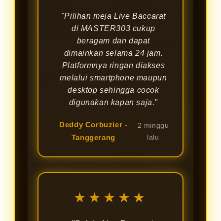
"Pilihan meja Live Baccarat
di MASTER303 cukup
beragam dan dapat
dimainkan selama 24 jam.
Platformnya ringan diakses
melalui smartphone maupun
desktop sehingga cocok
digunakan kapan saja."
Deddy Corbuzier -
2 minggu
Tanggerang
lalu
★★★★★