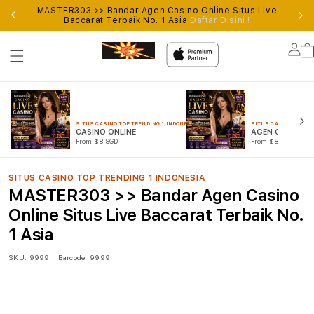
MASTER303 >> Bandar Agen Casino Online Situs Live
LI
Baccarat Terbaik No. 1 Asia
Daftar Disini !
Lo
in
SITUS CASINO TOP TRENDING 1 INDONESIA
SITUS CASINO TOP TR
CASINO ONLINE
AGEN CASINO
From $8 SGD
From $88 SGD
SITUS CASINO TOP TRENDING 1 INDONESIA
MASTER303 >> Bandar Agen Casino
Online Situs Live Baccarat Terbaik No.
1 Asia
SKU:
9999
Barcode:
9999